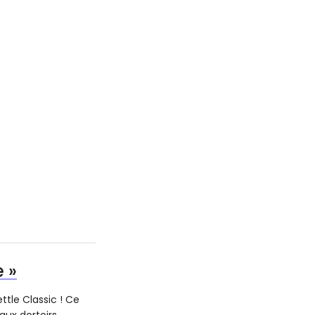
 »
ttle Classic ! Ce
aux dortoirs