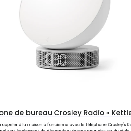
one de bureau Crosley Radio « Kettle
 appeler à la maison à l'ancienne avec le téléphone Crosley's Ke
el sert également de décoration vintage pour ajouter du style 