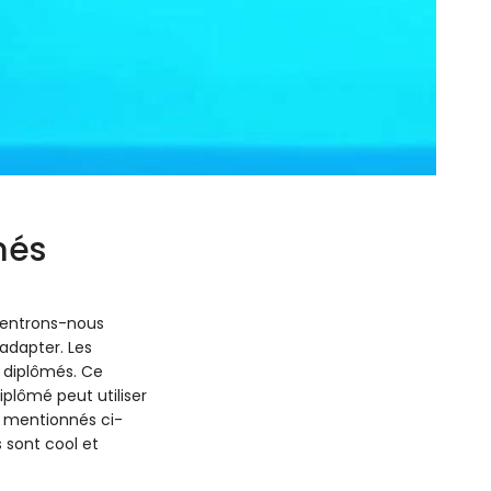
més
centrons-nous
adapter. Les
s diplômés. Ce
plômé peut utiliser
ts mentionnés ci-
 sont cool et