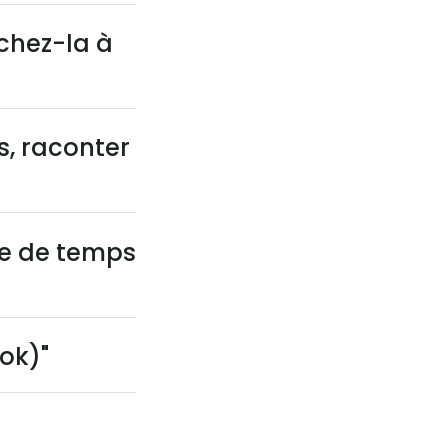
chez-la à
s, raconter
ite de temps
ok)"