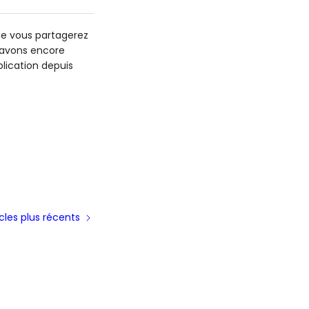
que vous partagerez
s avons encore
lication depuis
icles plus récents