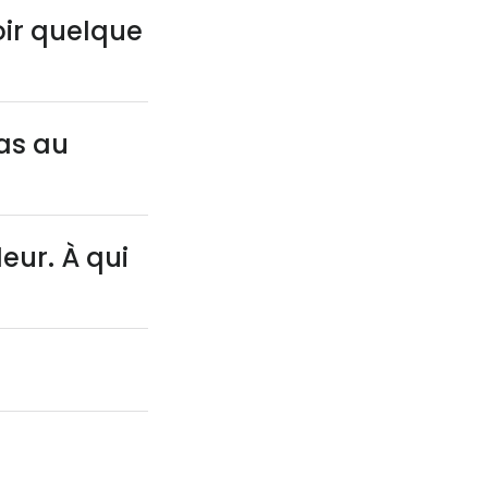
oir quelque
as au
eur. À qui