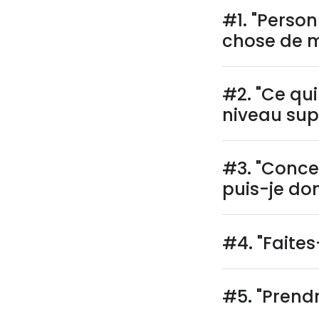
#1. "Person
chose de 
#2. "Ce qu
niveau sup
#3. "Conce
puis-je don
#4. "Faites
#5. "Prendr