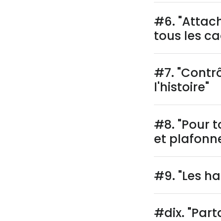
#6. "Attac
tous les c
#7. "Contr
l'histoire"
#8. "Pour t
et plafonn
#9. "Les h
#dix. "Part