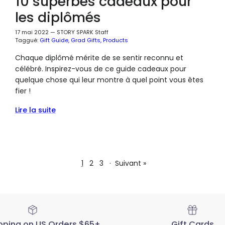
10 superbes cadeaux pour
les diplômés
17 mai 2022
—
STORY SPARK Staff
Taggué:
Gift Guide
Grad Gifts
Products
Chaque diplômé mérite de se sentir reconnu et
célébré. Inspirez-vous de ce guide cadeaux pour
quelque chose qui leur montre à quel point vous êtes
fier !
Lire la suite
1
2
3
·
Suivant »
pping on US Orders $65+
Gift Cards