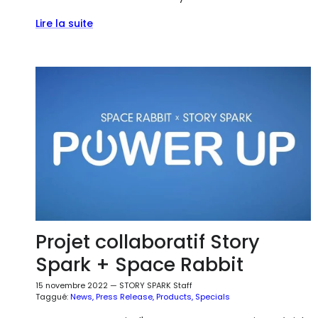
Lire la suite
Projet collaboratif Story
Spark + Space Rabbit
15 novembre 2022
—
STORY SPARK Staff
Taggué:
News
Press Release
Products
Specials